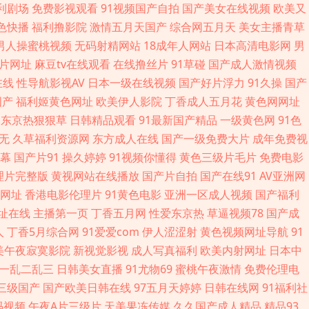
 五月天色频道 91色女啪啪 肏逼网址 含羞草91 人妻玖玖 丁香综合素人
福利剧场
免费影视观看
91视频国产自拍
国产美女在线视频
欧美又
1色快播
福利撸影院
激情五月天国产
综合网五月天
美女主播青草
精品www 人妖黄色A片 午夜久久电影 97色狠 人人艹逼 香蕉视频禁18
男人操蜜桃视频
无码射精网站
18成年人网站
日本高清电影网
男
a片网址
麻豆tv在线观看
在线撸丝片
91草碰
国产成人激情视频
源 草莓视频黄免费 老司机福利影城 97色资源总站 精品主播网红主播 五月
在线
性导航影视AV
日本一级在线视频
国产好片浮力
91久操
国产
国产
福利姬黄色网址
欧美伊人影院
丁香成人五月花
黄色网网址
利天堂 日韩A片大区 97精品自拍 黄色精东 欧亚另类综合 亚洲天堂狼友网
东京热狠狠草
日韩精品观看
91最新国产精品
一级黄色网
91色
无
久草福利资源网
东方成人在线
国产一级免费大片
成年免费视
av片网 超碰草碰 精品国产伦区全集 日本成a影院 ts人妖视频 九九精品九
幕
国产片91
操久婷婷
91视频你懂得
黄色三级片毛片
免费电影
理片完整版
黄视网站在线播放
国产片自拍
国产在线91
AV亚洲网
av第一页 欧美草逼网址 午夜成人福利导航
网址
香港电影伦理片
91黄色电影
亚洲一区成人视频
国产福利
址在线
主播第一页
丁香五月网
性爱东京热
草逼视频78
国产成
人
丁香5月综合网
91爱爱com
伊人涩涩射
黄色视频网址导航
91
美午夜寂寞影院
新视觉影视
成人写真福利
欧美内射网址
日本中
一乱二乱三
日韩美女直播
91尤物69
蜜桃午夜激情
免费伦理电
三级国产
国产欧美日韩在线
97五月天婷婷
日韩在线网
91福利社
码视频
午夜A片三级片
天美果冻传媒
久久国产成人精品
精品93