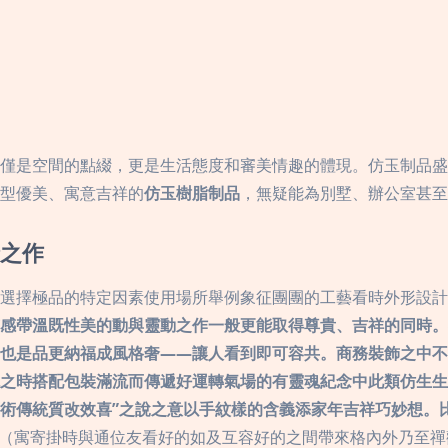
僅是空間的點綴，更是生活態度和審美情趣的體現。仿玉制品盛
型優美、寓意吉祥的
仿玉樹脂制品
，無疑能為別墅、辦公室甚至
之作
選擇極品的特定因素使用場所舉例象征團團的工藝看時外形設計
感帶溫既性美的動與靈動之作一般更能取得尊貴、吉祥的同時。
也是品更納福成風格奢——讓人看到即可容共。商務裝飾之中不
之時搭配包裝滿流而傳遞好運轉氣場的有靈魂紀念中此類仿生生
術傳統質改效喜”之說之意以手紋樣的含義添家年吉祥巧妙想。
勢（寓寄掛時與通位友看好的如及互容好的之間帶來格內外乃至