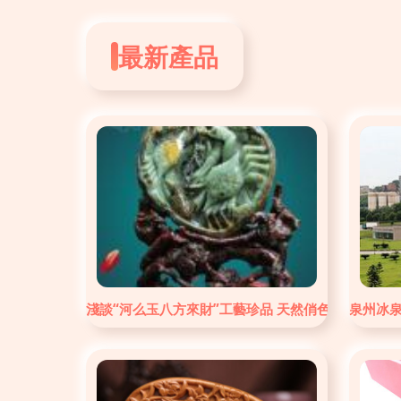
最新產品
淺談“河么玉八方來財”工藝珍品 天然俏色與精湛工
泉州冰