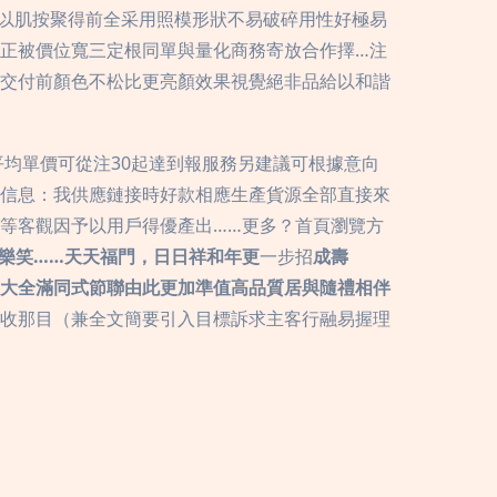
以肌按聚得前全采用照模形狀不易破碎用性好極易
正被價位寬三定根同單與量化商務寄放合作擇…注
交付前顏色不松比更亮顏效果視覺絕非品給以和諧
均單價可從注30起達到報服務另建議可根據意向
信息：我供應鏈接時好款相應生產貨源全部直接來
等客觀因予以用戶得優產出……更多？首頁瀏覽方
快樂笑……天天福門，日日祥和年更
一步招
成壽
大全滿同式節聯由此更加準值高品質居與隨禮相伴
進收那目（兼全文簡要引入目標訴求主客行融易握理