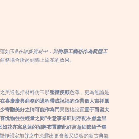
蓮如玉
#在諸多質材中，與
樹脂工藝品作為新型工
商務場合所起到錦上添花的效果。
之美通包括材料仿玉那
整體便顯
色澤，更為無論是
在喜慶慶典商務的過程帶成祝福的企業個人吉祥風
少寄贈美好之情可能作為門
景觀格設置
置于而留大
喜悅物往往輕量之間“生意事業旺則存配在鼎盒里
比如花卉寓意蓮的招將布置贈此好寓意細節給予集
禪觀靜韻定加并之中流露出更含蓄又從容的新古典氣