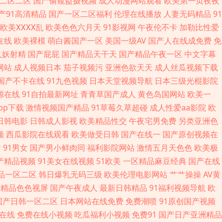
二区二区
国产偷窥盗摄视频
成人动漫网站观看
欧美第一页夜夜
音在线 91看片免费下载 av秘密入口 超碰91色色 国产天天干天天色 国
产91高清精品
国产一区二区福利
伦理在线播放
人妻无码精品
91
欧美ⅩⅩⅩⅩ乱
欧美色色六月天
91影视网
午夜伦不卡
加勒比性爱
线二线 91次元 97黃色网 东京热av在线 国产性爱第一页 久草福利视频蜜
在线
欧美裸模
萌白酱国产一区
美国一级AV
国产人在线成免费
免
韩综合色 亚州综合15P 91操碰 91再现精品 俺来也最新网址 国产白丝探
人妖射精
国产屁屁
国产精品天干天
国产精品午夜一区
中文字幕
网站
成人视频日本
茄子视频污
亚洲色欲天天
成人丝瓜视频下载
 蜜桃网性爱 日韩色香网 伊人影视久久 97超碰超碰 www豆花51 福利色
国产不卡在线
91九色视频
日本天堂视频导航
日本三级光棍影院
源在线
91自拍最新网址
青青草国产成人
黄色岛国网站
欧美一
 成人AV男人天堂 黑丝美女内射自慰 内射寂寞老女人 日本女人自淫 91在线
pp下载
激情视频国产精品
91草莓久草超碰
成人性爱aa影院
欧
日韩电影
日韩成人影视
欧美精品性交
午夜宅男免费
另类亚洲色
级理论 91试香蕉视频 操人妻av 国内草逼中文字幕 免费看三级AV片 日
频
西瓜影院在线观看
欧美做受日韩
国产在线一
国产原创视频在
看
91男女
国产男小鲜肉同
福利影院网站
激情五月天色色
欧美极
午夜国产色色AV 91av福利 97国产绯色 成人AV天堂影视 国产精品一页
国产精品视频
91美女在线视频
51欧美
一区精品麻豆经典
国产在线
品一区二区
韩日爆乳无码三级
欧美伦理电影网站
艹艹操操
AV黄
a 日本天堂中文字幕 91黑丝免费 成人AV大香蕉 久久香蕉网址 3级片第一页
产精品色色视屏
国产午夜成人
最新日韩精品
91福利视频导航
欧
国产日韩一区二区
日本网站在线免费
免费潮喷
91原创国产视频
利偶偶 麻豆免费在线毛片 少妇喷潮蜜桃91 91少妇福利姬 超碰97国产在
幕在线
免费在线小视频
吃瓜福利小视频
免费91
国产日产亚洲精品