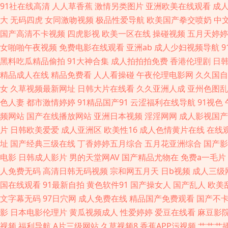
线 国产一区二区11 蜜桃91日韩 日韩精品一二三四 亚洲日韩av色图 
91社在线高清
人人草香蕉
激情另类图片
亚洲欧美在线观看
成
大
无码四虎
女同激吻视频
极品性爱导航
欧美国产拳交喷奶
中
人人操欧美人 午夜剧场福利姬 超碰亚洲无码 日韩亚欧特 在线观看成人网址
国产高清不卡视频
四虎影视
欧美一区在线
操碰视频
五月天婷婷
女啪啪午夜视频
免费电影在线观看
亚洲ab
成人少妇视频导航
97总资源站 欧美性爱中文字幕 伊人大香蕉精品 大香蕉久久丁香 九九视屏
黑料吃瓜精品偷拍
91大神合集
成人拍拍拍免费
香港伦理剧
日
精品成人在线
精品免费看
人人看操碰
午夜伦理电影网
久久国自
天综合色色 99在线小视 国产色av 户外丰满少妇啪片 伊人狠狠 肏屄精
女
久草视频最新网址
日韩大片在线看
久久亚洲人成
亚州色图乱
色人妻
都市激情婷婷
91精品国产91
云涩福利在线导航
91视色
97人人做视频 国产精品入口果冻 男人色导航 天堂国产 99热只有 国产微
频网站
国产在线播放网站
亚洲日本视频
淫淫网网
成人影视国产
片
日韩欧美爱爱
成人亚洲区
欧美性16
成人色情黄片在线
在线
九国产 日韩精品第6 国产在8p 日韩精
址
国产经典三级在线
丁香婷婷五月综合
五月花亚洲综合
国产影
电影
日韩成人影片
男的天堂网AV
国产精品尤物在
免费a一毛片
人免费无码
高清日韩无码视频
宗和网五月天
日b视频
成人三级
国在线观看
91最新自拍
黄色软件91
国产操女人
国产乱人
欧美
文字幕无码
97日穴网
成人免费在线
精品国产免费观看
国产不
影
日本电影伦理片
黄瓜视频成人
性爱婷婷
爱豆在线看
麻豆影
视频
福利导航
A片三级网站
久草视频8
香蕉APP污视频
艹艹艹