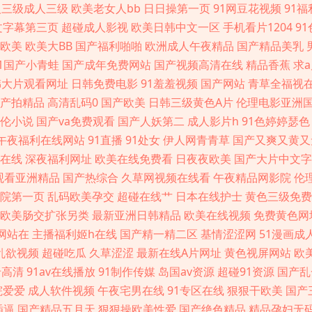
91在线精品尤物 少妇人妻影院 91蜜桃破 豆花在线免费社区 久草国产免费 欧美五级a五级
人三级成人三级
欧美老女人bb
日日操第一页
91网豆花视频
91
文字幕第三页
超碰成人影视
欧美日韩中文一区
手机看片1204
9
 TS伪娘视频黄色 国区一区二区视频 欧美曰逼 午夜视频在线 91尤物18 成人电影AV 
欧美
欧美大BB
国产福利啪啪
欧洲成人午夜精品
国产精品美乳
91国产小青蛙
国产成年免费网站
国产视频高清在线
精品香蕉
求
 日本3级片人妻 亚洲综合激情色网 97操碰视频 国产第一页ab 网站黄色片 人妖资
韩大片观看网址
日韩免费电影
91羞羞视频
国产网站
青草全福视
产拍精品
高清乱码0
国产欧美
日韩三级黄色A片
伦理电影亚洲
品一区二区 久草视频在资源线 日本阿v视频 亚洲喷水 avtt中文网 国产91看 老司机福
伦小说
国产va免费观看
国产人妖第二
成人影片h
91色婷婷瑟色
午夜福利在线网站
91直播
91处女
伊人网青青草
国产又爽又黄又
拍 熟女免费视频 91免费小视频 岛国操逼片 久久影院福利社 日韩三级欧美三级 3级片
在线
深夜福利网址
欧美在线免费看
日夜夜欧美
国产大片中文字
观看亚洲精品
国产热综合
久草网视频在线看
午夜精品网影院
伦
品1 影音先锋偷情福利 www黄wcom 黄色WW 日本熟妇网站大全 综合色图欧美 丁香
院第一页
乱码欧美孕交
超碰在线艹
日本在线护士
黄色三级免费
欧美肠交扩张另类
最新亚洲日韩精品
欧美在线视频
免费黄色网
网站在
主播福利姬h在线
国产精一精二区
基情涩涩网
51漫画成
乱欲视频
超碰吃瓜
久草涩涩
最新在线A片网址
黄色视屏网站
欧
卡高清
91av在线播放
91制作传媒
岛国av资源
超碰91资源
国产乱
院爱爱
成人软件视频
午夜宅男在线
91专区在线
狠狠干欧美
国产
插逼
国产精品五月天
狠狠操欧美性爱
国产绝色精品
精品孕妇无