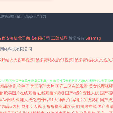
3幢2單元2層22211號
品
西安虹橋電子商務有限公司
工藝禮品
版權所有
Sitemap
网络科技有限公司
多野结衣大香蕉视频|波多野结衣的91视频|波多野结衣东京热久
91性爱直播 白丝足交视频 1024国产毛片 99热这里精品 丰满人妻影片 韩国av在線 极
干 91在线不卡 国产久草免费 韩国乳首中文 欧美性爱五月网址 AV狼友社区论坛 大香蕉
精品性
乱伦种子
美国伦理大片
国产二区在线观看
美女伦理视频
 91精品资源网 91香蕉碰 AV午夜福利导航 抖阴蜜桃樱桃91 久久欧美视频 日韩91豆
看
欧美图片在线观看
在线观看h视频
国产a级0
变性人妖
国产福
妹Av网站
亚洲人成免费网站
91大神自拍
福利片在线观看
国产成
 变态另类影音 无码1234 中文字幕精东影业 91性福 超碰地址在线 国产激情久久 久
产精品3级片
成年女人视频
狠狠撸亚洲欧美
91操碰在线
国产高