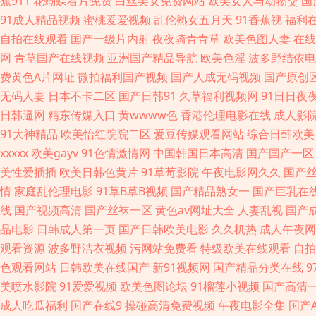
蕉911
花蝴蝶看片免费
白丝美女免费网站
欧美女人与动物交
国
洲老司机视 91手机视频 白丝美女后入内射 含羞草婷婷 老司机福利大香蕉
91成人精品视频
蜜桃爱爱视频
乱伦熟女五月天
91香蕉视
福利
自拍在线观看
国产一级片内射
夜夜骑青青草
欧美色图人妻
在线
产专区路线 91内设网站 成人自拍超碰 久久大香蕉A片 日韩精品国产欧美 
网
青草国产在线视频
亚洲国产精品导航
欧美色淫
波多野结依电
桃 另类人妖影院 人妻超碰在线 深夜诱惑av 午夜极品 伊人网97 91午
费黄色A片网址
微拍福利国产视频
国产人成无码视频
国产原创
无码人妻
日本不卡二区
国产日韩91
久草福利视频网
91日日夜夜
花 韩黄AA免费 免费三级欧韩 日本熟女色 偷牌自拍另类 伊人在线欧洲 9
日韩逼网
精东传媒入口
黄wwww色
香港伦理电影在线
成人影
91大神精品
欧美怡红院院二区
爱豆传媒观看网站
综合日韩欧美
成人导航 狠狠艹狠狠爱 日韩插插插色 尤物com欧美 91天美 Www欧美
xxxxx
欧美gayv
91色情激情网
中国韩国日本高清
国产国产一区
美性爱插插
欧美日韩色黄片
91草莓影院
午夜电影网久久
国产
公开视频 黄色小说视频网址 欧洲精品区 亚洲AV色片爱豆 97超碰在线免
情
家庭乱伦理电影
91草B草B视频
国产精品熟女一
国产巨乳在
线
国产视频高清
国产丝袜一区
黄色av网址大全
人妻乱视
国产
韩特黄 亚洲性爱Au 91在线综合观看 岛国激情在线观看 黑丝免费91 狠
品电影
日韩成人第一页
国产日韩欧美电影
久久机热
成人午夜网
观看资源
波多野洁衣视频
污网站免费看
特级欧美在线观看
自拍
二页 欧美少妇裸体 五月天干逼网站2 91传煤 AV福利在线 豆花网站免费 
色观看网站
日韩欧美在线国产
新91视频网
国产精品分类在线
美喷水影院
91爱爱视频
欧美色图论坛
91榴莲小视频
国产高清
国产欧美精品啪啪 欧美色成人 91草草视频 日本成人影视91 av情色导
成人吃瓜福利
国产在线9
操碰高清免费视频
午夜电影全集
国产