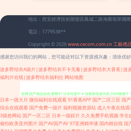
地址：西安經濟技術開發區鳳城二路海榮翡翠國際城第
電話：1779538**
Copyright © 2026
www.cecom.com.cn
工藝禮
感谢您访问我们的网站，您可能还对以下资源感兴趣：清徐优砂
波多野结衣A级片|波多野结衣不卡无毒|波多野结衣大香蕉|波
午夜福利丝袜人妻 91处女视频 91刺激小视频 97热超碰 变态另类综合网 
福利片在线|波多野结衣福利社
网站地图
影网 国产精品色色 蜜臀91 日本性爱不卡 深夜影院老司机 2026狠狠
日本一级大片
微拍福利在线观看
91香蕉APP
国产二区三区
国产
大片免费看 福利成人在线 黄色A级 老司机亚洲天堂 日韩激情网址 伪娘互操
综合在线观看
国产免费一级片
福利视频资源站
成人午夜在线观
3级抢网站
国产一区二区
日本一级婬片
久久免费手机视频
学生
超碰 avtt中文网 超碰91在线 国产呦系列706 午夜仑理 午夜福利影音
偷怕欧美亚州图片
国产AV国产AV
97亚洲精华液
国内精自线
国