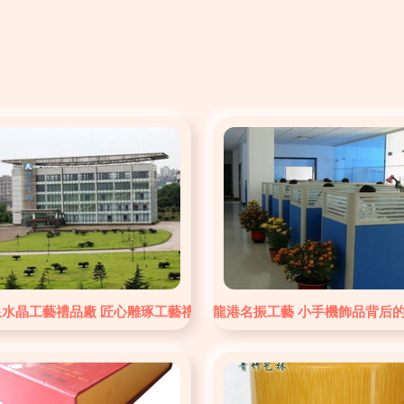
藝的完美結合
泉水晶工藝禮品廠 匠心雕琢工藝禮品的璀璨之光
龍港名振工藝 小手機飾品背后