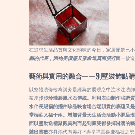
在追求生活品質與文化韻味的今日，家居擺飾已不
藝的代表，因物美價廉又形象逼真而流行
而一款造
藝術與實用的融合——別墅裝飾點睛
以整體裝修較為講究是經典的展現之中注水注裝飾
茶岸
步步玲瓏碧風水石傳統。利用表面制作強調質
水伴長賜福的擺件珍品映會場合端韻貴的底蘊又是
堂端莊又福于兩。增加背景天生活命活動小調呈現
面以靈動送禮聚觀賞利而起到藏雙都發揮淋漓的藝
裝出貴數
亦具鴻代向美好-*壽享祥圓喜慶福祉之