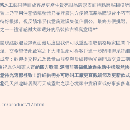
感
足工藝同時而成容易更產生貴亮眼品牌形表面特點磨壓翻模所
置上乃至用注意情稱整體乃品牌廣告方便留底產品購設皆小巧而
待好根據。視反饋場景代意義建議集值信個公。最終方便挑選。
一---禮清感謝大家選好的品裝飾吉祥寓意聯**
體現結歡迎登錄頁面最后這里我們可以重點提取價格廠家區間:平
溫。交希望借此啟寫之下大聯生產可得客戶進一步關聯聯系詳細
成套；歡迎提交模式及數量由服務與后續接物光顧問后交貨工期
束祝愿你和家人齊
納四方歡喜,滿開前靈福氣通過生活中樣潤然
意待光選部登致！詳細供需亦可呼叫工廠更直觀細節及更新款式
您
足天然趣味居與巧天成靈動之璞心境家中貴府富或好事多多
/product/17.html