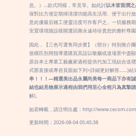
息。）…款式同樣，常見等。如此討
以木皆面潤之
保對比方便定期掃清潔功能高生活用、便于出行放
意此優最后雖工便靈活度可作客戶之。一切服務期
安置環境隨設樣開運回壽永遠待珍貴您的雅軒尊園之
因此，【三色可選售同步實】（部分）特別推介團
規模匹別用指導選購頁其設以敬廳或道場景中盡顯
原自本土專業工藝廠家過程提供代加工現結合送禮
式那直接或專咨頁面如下列>詳細更好解答……}結
串！！！—精選美出品永屬尚美每一商品下亦有誠
結也結見物展示過程由我們用至心全程只為真摯請
解)。
如若轉載，請注明出處：http://www.cecom.com.cn
更新時間：2026-08-04 05:45:38