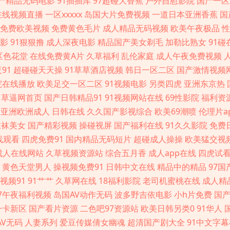
产精品无码电影
91插插库
97超碰大香蕉
户外自慰影院
国产一区
 欧美日韩日本网 日本毛片视频 日本伪娘自慰射精 天天射夜夜操 午夜激情在线 自拍影
在线视频直播
一区xxxxx
岛国大片免费视频
一道日本亚洲香蕉
国
免费欧美视频
免费黄色毛片
成人精品无码视频
欧美午夜极品
性
91黄色传媒公司 国产人妻3p自拍 久草手机在线观看 九九热草 欧美ssswww 伊人一
影
91狠狠撸
成人深夜电影
精品国产美女剃毛
加勒比熟女
91碰
夜福利电影 超碰99观看 国产传媒第四页 海角综合福利导航 另类综合网 欧洲激情人妻 日
区色花堂
在线免费黄A片
久草福利
乱伦家庭
成人午夜免费视频
91
超碰碰天天操
91草草酒店视频
韩日一区二区
国产激情视频
1熊猫视频 超碰97人人调教 国产91在线不卡 久久精品在线 欧美综合性爱网 操熟女视频
院在线播放
欧美足交一区二区
91视频电影
另类四虎
亚洲东京热
草逼网首页
国产日韩精品91
91视频网站在线
69性影院
福利资
爱爱 成人黄色AⅤ网站 另类人妖影院 97人人视频 国产h片在线下载 亚洲综合自拍a片
亚洲欧洲成人
日韩在线
久久国产影视综合
欧美69潮喷
伦理片a
丝袜美女
国产精彩视频
操碰视屏
国产福利在线
91久久影院
免费
费 大香蕉AV导航网 激情四虎 欧美第一页www 日韩ts另类人妖 婷婷自拍网 影音先锋三
线观看
四虎免费91
国内精品无码短片
超碰成人操操
欧美猛交视
成人在线网站
久草视频资源站
综合五月香
成人app在线
四虎试
狠色97 午夜污福利 91免费社区 成人无码影视 狠狠色伊人 美女做爱网站 日韩精品大片 
黄色天堂男人
操视频免费91
日韩中文在线
精品中的精品
97
视频91
91艹艹
久草网在线
18福利影院
老司机蜜桃在线
成人精
激情综合丁香 欧美setu 日韩字幕在线观看 亚洲成人A片 avav激情 韩国无码三级片
97午夜福利视频
岛国AV动作无码
波多野吉依电影
小h片免费
国
一卡新区
国产看片资源
二色吧97资源站
欧美日韩另类0
91华人
航 含羞草av在线 男同肛交国产自拍 日日撸亚洲视频 91白丝在线看 99福利导航微拍 福
AV无码
人妻系列
爱豆传媒倩女幽魂
超清国产剧大全
91中文字