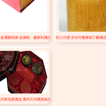
品之美
餅盒選購指南 從價格、廠家到禮品搭配全解析
匠心竹韻 安吉竹雕筆筒工藝禮
端月餅包裝禮盒 廣州天河萬形紙品工藝廠的精湛工藝之作