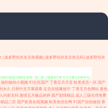
久|波多野结衣东京热视频|波多野结衣东京热无码|波多野结衣
品av影院 蜜桃精品一 青青草成人AV 午夜寂寞伦理 91后入jk 俺去啦啦电
伊在线9 精品打炮影院 欧美一级二级 三级黄色午夜 中文字幕日本有码 AU
福利偷拍小视频
91社区国产
丁香五月天堂
欧美变态一区
国产
花导航 丝袜玉足足交 影音先锋色情片 91传媒专区 91香蕉网 97超碰96
利永久
日韩中文字幕观看
足交在线播放91
丁香五月色网站
黄色
人内射无码
激情五月极品婷婷
国产剧情精品
成人三级伦理免费
久青草影院 老司机午夜福利院 日本片源午夜av 日韩无码专区 午夜久久视频 亚
清精品二区
国产欧美在线视频
欧美色综合网
91国产自拍偷拍
香